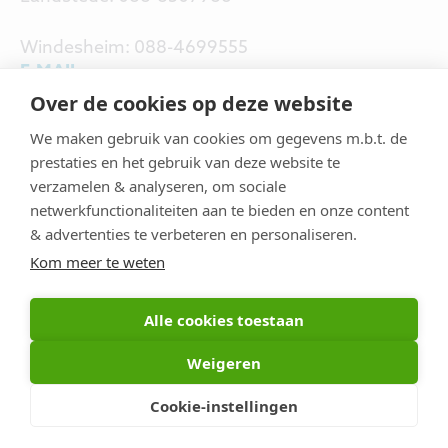
Windesheim: 088-4699555
E-MAIL
Over de cookies op deze website
Roelie van ’t Hul:
We maken gebruik van cookies om gegevens m.b.t. de
rvanthul@landstede.nl
prestaties en het gebruik van deze website te
verzamelen & analyseren, om sociale
Jan Julius Buwalda:
netwerkfunctionaliteiten aan te bieden en onze content
& advertenties te verbeteren en personaliseren.
j.j.buwalda@windesheim.nl
Kom meer te weten
Alle cookies toestaan
© 2026 Care Academy Veluwe
Weigeren
Algemene
voorwaarden
Privacyverklaring
Coo
Cookie-instellingen