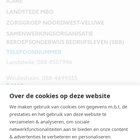
ICARE
LANDSTEDE MBO
ZORGGROEP NOORDWEST-VELUWE
SAMENWERKINGS
ORGANISATIE
BEROEPSONDERWIJS BEDRIJFSLEVEN (SBB)
TELEFOONNUMMER
Landstede: 088-8507986
Windesheim: 088-4699555
E-MAIL
Over de cookies op deze website
Roelie van ’t Hul:
We maken gebruik van cookies om gegevens m.b.t. de
rvanthul@landstede.nl
prestaties en het gebruik van deze website te
verzamelen & analyseren, om sociale
Jan Julius Buwalda:
netwerkfunctionaliteiten aan te bieden en onze content
& advertenties te verbeteren en personaliseren.