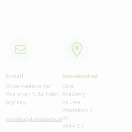
E-mail
Bezoekadres
Onze medewerker
Care
Roelie van ’t Hul helpt
Academy
je graag.
Veluwe
Westeinde 31-
33
rvanthul@landstede.nl
3844 DD