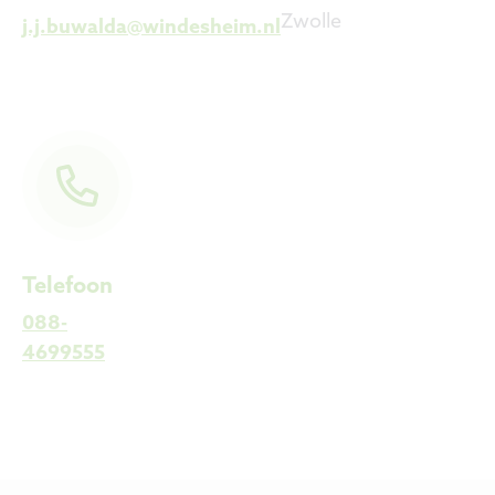
Zwolle
j.j.buwalda@windesheim.nl
Telefoon
088-
4699555